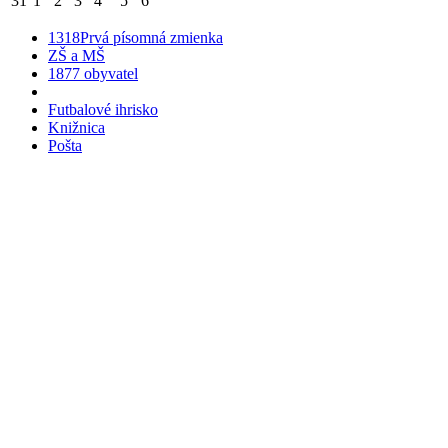
31
1
2
3
4
5
6
1318
Prvá písomná zmienka
ZŠ a MŠ
1877 obyvatel
Futbalové ihrisko
Knižnica
Pošta