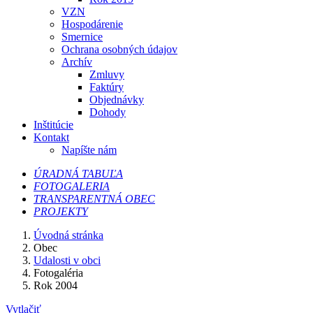
VZN
Hospodárenie
Smernice
Ochrana osobných údajov
Archív
Zmluvy
Faktúry
Objednávky
Dohody
Inštitúcie
Kontakt
Napíšte nám
ÚRADNÁ TABUĽA
FOTOGALERIA
TRANSPARENTNÁ OBEC
PROJEKTY
Úvodná stránka
Obec
Udalosti v obci
Fotogaléria
Rok 2004
Vytlačiť