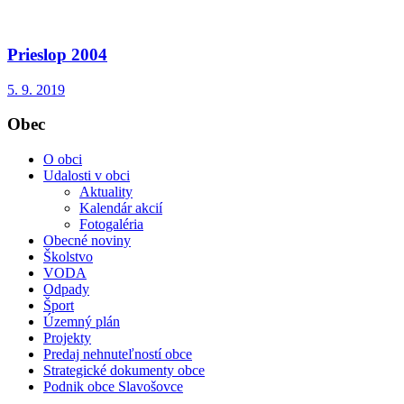
Prieslop 2004
5. 9. 2019
Obec
O obci
Udalosti v obci
Aktuality
Kalendár akcií
Fotogaléria
Obecné noviny
Školstvo
VODA
Odpady
Šport
Územný plán
Projekty
Predaj nehnuteľností obce
Strategické dokumenty obce
Podnik obce Slavošovce