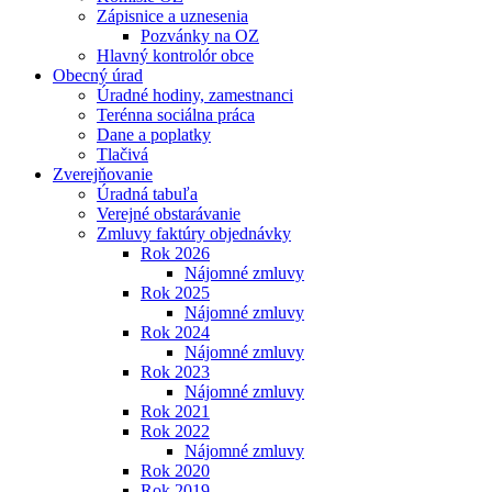
Zápisnice a uznesenia
Pozvánky na OZ
Hlavný kontrolór obce
Obecný úrad
Úradné hodiny, zamestnanci
Terénna sociálna práca
Dane a poplatky
Tlačivá
Zverejňovanie
Úradná tabuľa
Verejné obstarávanie
Zmluvy faktúry objednávky
Rok 2026
Nájomné zmluvy
Rok 2025
Nájomné zmluvy
Rok 2024
Nájomné zmluvy
Rok 2023
Nájomné zmluvy
Rok 2021
Rok 2022
Nájomné zmluvy
Rok 2020
Rok 2019