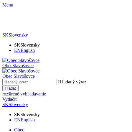
Menu
SK
Slovensky
SK
Slovensky
EN
English
Obec
Slavošovce
Obec
Slavošovce
Hľadaný výraz
Hľadať
rozšírené vyhľadávanie
Vytlačiť
SK
Slovensky
SK
Slovensky
EN
English
Obec