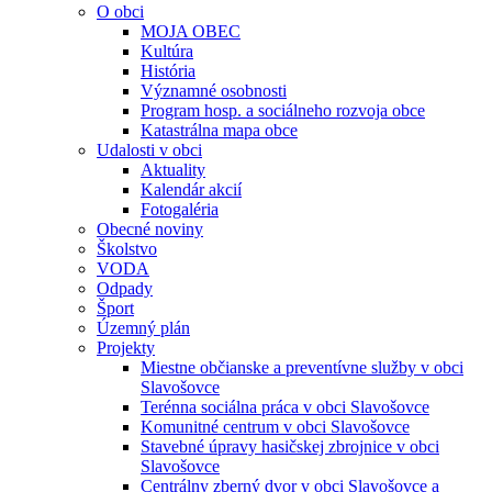
O obci
MOJA OBEC
Kultúra
História
Významné osobnosti
Program hosp. a sociálneho rozvoja obce
Katastrálna mapa obce
Udalosti v obci
Aktuality
Kalendár akcií
Fotogaléria
Obecné noviny
Školstvo
VODA
Odpady
Šport
Územný plán
Projekty
Miestne občianske a preventívne služby v obci
Slavošovce
Terénna sociálna práca v obci Slavošovce
Komunitné centrum v obci Slavošovce
Stavebné úpravy hasičskej zbrojnice v obci
Slavošovce
Centrálny zberný dvor v obci Slavošovce a