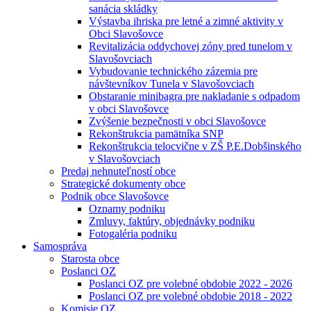
sanácia skládky
Výstavba ihriska pre letné a zimné aktivity v
Obci Slavošovce
Revitalizácia oddychovej zóny pred tunelom v
Slavošovciach
Vybudovanie technického zázemia pre
návštevníkov Tunela v Slavošovciach
Obstaranie minibagra pre nakladanie s odpadom
v obci Slavošovce
Zvýšenie bezpečnosti v obci Slavošovce
Rekonštrukcia pamätníka SNP
Rekonštrukcia telocvične v ZŠ P.E.Dobšinského
v Slavošovciach
Predaj nehnuteľností obce
Strategické dokumenty obce
Podnik obce Slavošovce
Oznamy podniku
Zmluvy, faktúry, objednávky podniku
Fotogaléria podniku
Samospráva
Starosta obce
Poslanci OZ
Poslanci OZ pre volebné obdobie 2022 - 2026
Poslanci OZ pre volebné obdobie 2018 - 2022
Komisie OZ