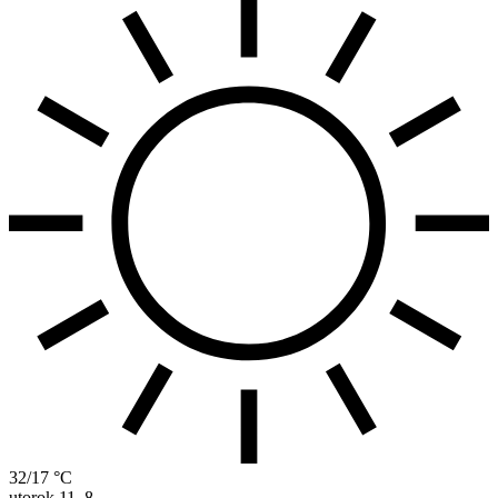
32/17 °C
utorok
11. 8.