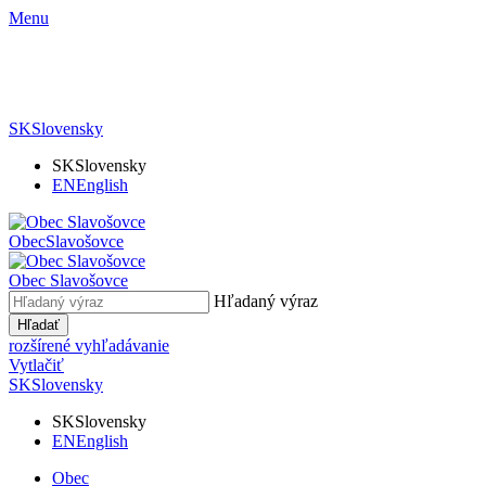
Menu
SK
Slovensky
SK
Slovensky
EN
English
Obec
Slavošovce
Obec
Slavošovce
Hľadaný výraz
Hľadať
rozšírené vyhľadávanie
Vytlačiť
SK
Slovensky
SK
Slovensky
EN
English
Obec