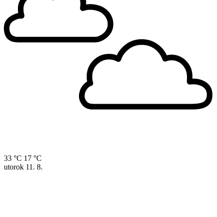
33 °C
17 °C
utorok
11. 8.