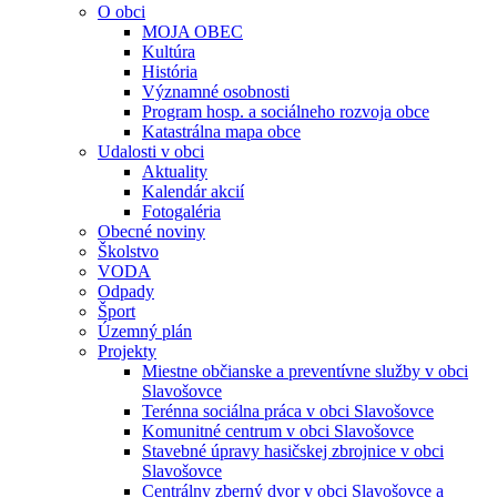
O obci
MOJA OBEC
Kultúra
História
Významné osobnosti
Program hosp. a sociálneho rozvoja obce
Katastrálna mapa obce
Udalosti v obci
Aktuality
Kalendár akcií
Fotogaléria
Obecné noviny
Školstvo
VODA
Odpady
Šport
Územný plán
Projekty
Miestne občianske a preventívne služby v obci
Slavošovce
Terénna sociálna práca v obci Slavošovce
Komunitné centrum v obci Slavošovce
Stavebné úpravy hasičskej zbrojnice v obci
Slavošovce
Centrálny zberný dvor v obci Slavošovce a