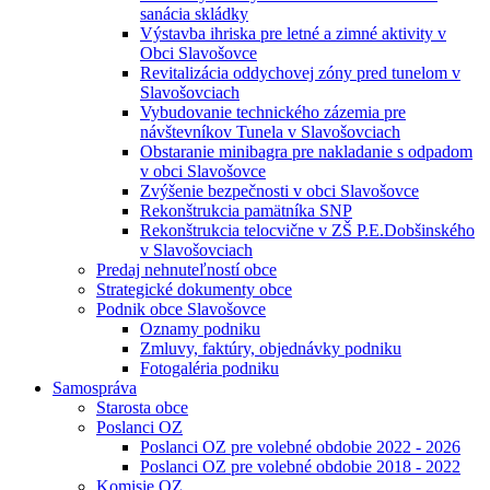
sanácia skládky
Výstavba ihriska pre letné a zimné aktivity v
Obci Slavošovce
Revitalizácia oddychovej zóny pred tunelom v
Slavošovciach
Vybudovanie technického zázemia pre
návštevníkov Tunela v Slavošovciach
Obstaranie minibagra pre nakladanie s odpadom
v obci Slavošovce
Zvýšenie bezpečnosti v obci Slavošovce
Rekonštrukcia pamätníka SNP
Rekonštrukcia telocvične v ZŠ P.E.Dobšinského
v Slavošovciach
Predaj nehnuteľností obce
Strategické dokumenty obce
Podnik obce Slavošovce
Oznamy podniku
Zmluvy, faktúry, objednávky podniku
Fotogaléria podniku
Samospráva
Starosta obce
Poslanci OZ
Poslanci OZ pre volebné obdobie 2022 - 2026
Poslanci OZ pre volebné obdobie 2018 - 2022
Komisie OZ