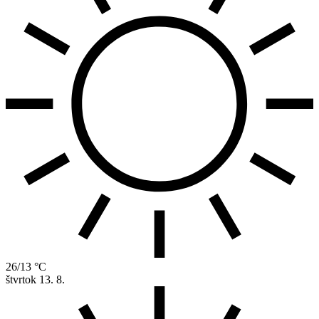
26/13 °C
štvrtok
13. 8.