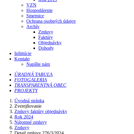
VZN
Hospodárenie
Smernice
Ochrana osobných údajov
Archív
Zmluvy
Faktúry
Objednávky
Dohody
Inštitúcie
Kontakt
Napíšte nám
ÚRADNÁ TABUĽA
FOTOGALERIA
TRANSPARENTNÁ OBEC
PROJEKTY
Úvodná stránka
Zverejňovanie
Zmluvy faktúry objednávky
Rok 2024
Nájomné zmluvy
Zmluvy
Detail zmluvy 276/3/2024