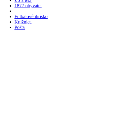
ZŠ a MŠ
1877 obyvatel
Futbalové ihrisko
Knižnica
Pošta