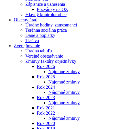
Zápisnice a uznesenia
Pozvánky na OZ
Hlavný kontrolór obce
Obecný úrad
Úradné hodiny, zamestnanci
Terénna sociálna práca
Dane a poplatky
Tlačivá
Zverejňovanie
Úradná tabuľa
Verejné obstarávanie
Zmluvy faktúry objednávky
Rok 2026
Nájomné zmluvy
Rok 2025
Nájomné zmluvy
Rok 2024
Nájomné zmluvy
Rok 2023
Nájomné zmluvy
Rok 2021
Rok 2022
Nájomné zmluvy
Rok 2020
Rok 2019