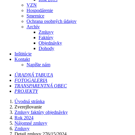
VZN
Hospodárenie
Smernice
Ochrana osobných údajov
Archív
Zmluvy
Faktúry
Objednávky
Dohody
Inštitúcie
Kontakt
Napíšte nám
ÚRADNÁ TABUĽA
FOTOGALERIA
TRANSPARENTNÁ OBEC
PROJEKTY
Úvodná stránka
Zverejňovanie
Zmluvy faktúry objednávky
Rok 2024
Nájomné zmluvy
Zmluvy
Detail zmluvy 276/15/2024