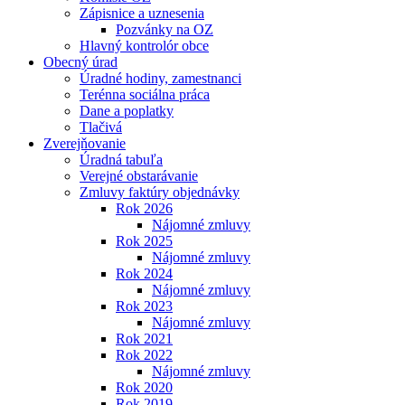
Zápisnice a uznesenia
Pozvánky na OZ
Hlavný kontrolór obce
Obecný úrad
Úradné hodiny, zamestnanci
Terénna sociálna práca
Dane a poplatky
Tlačivá
Zverejňovanie
Úradná tabuľa
Verejné obstarávanie
Zmluvy faktúry objednávky
Rok 2026
Nájomné zmluvy
Rok 2025
Nájomné zmluvy
Rok 2024
Nájomné zmluvy
Rok 2023
Nájomné zmluvy
Rok 2021
Rok 2022
Nájomné zmluvy
Rok 2020
Rok 2019