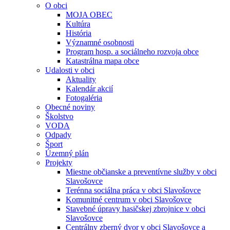
O obci
MOJA OBEC
Kultúra
História
Významné osobnosti
Program hosp. a sociálneho rozvoja obce
Katastrálna mapa obce
Udalosti v obci
Aktuality
Kalendár akcií
Fotogaléria
Obecné noviny
Školstvo
VODA
Odpady
Šport
Územný plán
Projekty
Miestne občianske a preventívne služby v obci
Slavošovce
Terénna sociálna práca v obci Slavošovce
Komunitné centrum v obci Slavošovce
Stavebné úpravy hasičskej zbrojnice v obci
Slavošovce
Centrálny zberný dvor v obci Slavošovce a