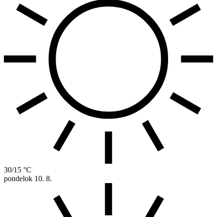
30/15 °C
pondelok
10. 8.