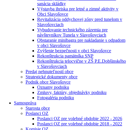
sanácia skládky
Výstavba ihriska pre letné a zimné aktivity v
Obci Slavošovce
Revitalizácia oddychovej zóny pred tunelom v
Slavošovciach
Vybudovanie technického zázemia pre
návštevníkov Tunela v Slavošovciach
Obstaranie minibagra pre nakladanie s odpadom
v obci Slavošovce
Zvýšenie bezpečnosti v obci Slavošovce
Rekonštrukcia pamätníka SNP
Rekonštrukcia telocvične v ZŠ P.E.Dobšinského
v Slavošovciach
Predaj nehnuteľností obce
Strategické dokumenty obce
Podnik obce Slavošovce
Oznamy podniku
Zmluvy, faktúry, objednávky podniku
Fotogaléria podniku
Samospráva
Starosta obce
Poslanci OZ
Poslanci OZ pre volebné obdobie 2022 - 2026
Poslanci OZ pre volebné obdobie 2018 - 2022
Komisie OZ