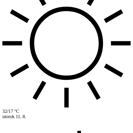
32/17 °C
utorok
11. 8.