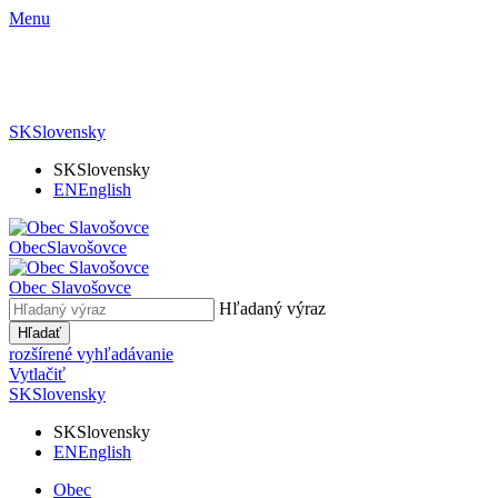
Menu
SK
Slovensky
SK
Slovensky
EN
English
Obec
Slavošovce
Obec
Slavošovce
Hľadaný výraz
Hľadať
rozšírené vyhľadávanie
Vytlačiť
SK
Slovensky
SK
Slovensky
EN
English
Obec