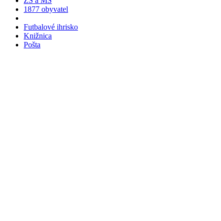
ZŠ a MŠ
1877 obyvatel
Futbalové ihrisko
Knižnica
Pošta