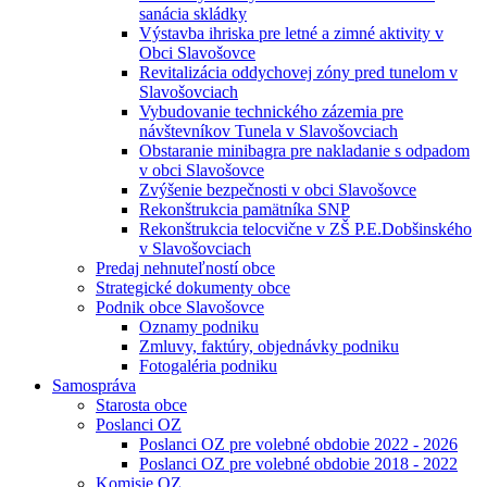
sanácia skládky
Výstavba ihriska pre letné a zimné aktivity v
Obci Slavošovce
Revitalizácia oddychovej zóny pred tunelom v
Slavošovciach
Vybudovanie technického zázemia pre
návštevníkov Tunela v Slavošovciach
Obstaranie minibagra pre nakladanie s odpadom
v obci Slavošovce
Zvýšenie bezpečnosti v obci Slavošovce
Rekonštrukcia pamätníka SNP
Rekonštrukcia telocvične v ZŠ P.E.Dobšinského
v Slavošovciach
Predaj nehnuteľností obce
Strategické dokumenty obce
Podnik obce Slavošovce
Oznamy podniku
Zmluvy, faktúry, objednávky podniku
Fotogaléria podniku
Samospráva
Starosta obce
Poslanci OZ
Poslanci OZ pre volebné obdobie 2022 - 2026
Poslanci OZ pre volebné obdobie 2018 - 2022
Komisie OZ