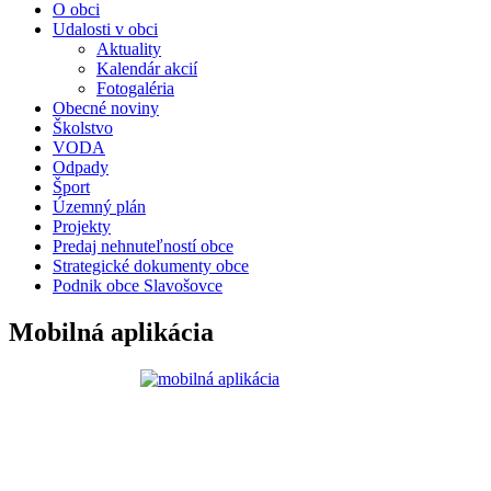
O obci
Udalosti v obci
Aktuality
Kalendár akcií
Fotogaléria
Obecné noviny
Školstvo
VODA
Odpady
Šport
Územný plán
Projekty
Predaj nehnuteľností obce
Strategické dokumenty obce
Podnik obce Slavošovce
Mobilná aplikácia