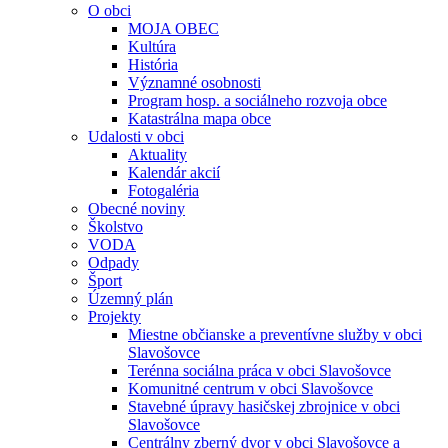
O obci
MOJA OBEC
Kultúra
História
Významné osobnosti
Program hosp. a sociálneho rozvoja obce
Katastrálna mapa obce
Udalosti v obci
Aktuality
Kalendár akcií
Fotogaléria
Obecné noviny
Školstvo
VODA
Odpady
Šport
Územný plán
Projekty
Miestne občianske a preventívne služby v obci
Slavošovce
Terénna sociálna práca v obci Slavošovce
Komunitné centrum v obci Slavošovce
Stavebné úpravy hasičskej zbrojnice v obci
Slavošovce
Centrálny zberný dvor v obci Slavošovce a