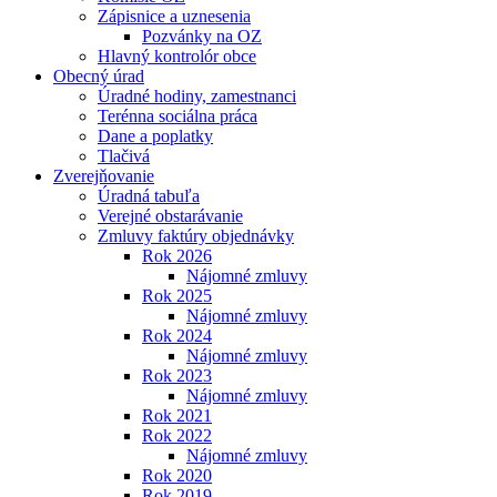
Zápisnice a uznesenia
Pozvánky na OZ
Hlavný kontrolór obce
Obecný úrad
Úradné hodiny, zamestnanci
Terénna sociálna práca
Dane a poplatky
Tlačivá
Zverejňovanie
Úradná tabuľa
Verejné obstarávanie
Zmluvy faktúry objednávky
Rok 2026
Nájomné zmluvy
Rok 2025
Nájomné zmluvy
Rok 2024
Nájomné zmluvy
Rok 2023
Nájomné zmluvy
Rok 2021
Rok 2022
Nájomné zmluvy
Rok 2020
Rok 2019