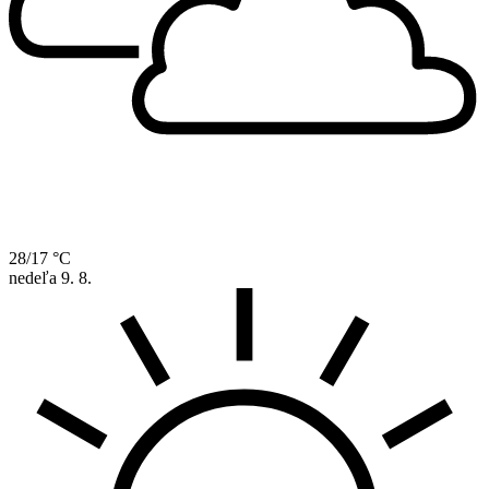
28/17 °C
nedeľa
9. 8.