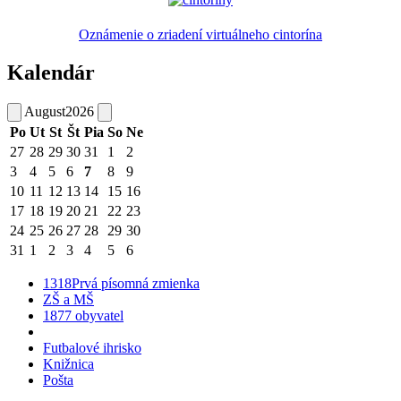
Oznámenie o zriadení virtuálneho cintorína
Kalendár
August
2026
Po
Ut
St
Št
Pia
So
Ne
27
28
29
30
31
1
2
3
4
5
6
7
8
9
10
11
12
13
14
15
16
17
18
19
20
21
22
23
24
25
26
27
28
29
30
31
1
2
3
4
5
6
1318
Prvá písomná zmienka
ZŠ a MŠ
1877 obyvatel
Futbalové ihrisko
Knižnica
Pošta