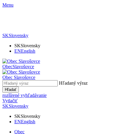
Menu
SK
Slovensky
SK
Slovensky
EN
English
Obec
Slavošovce
Obec
Slavošovce
Hľadaný výraz
Hľadať
rozšírené vyhľadávanie
Vytlačiť
SK
Slovensky
SK
Slovensky
EN
English
Obec