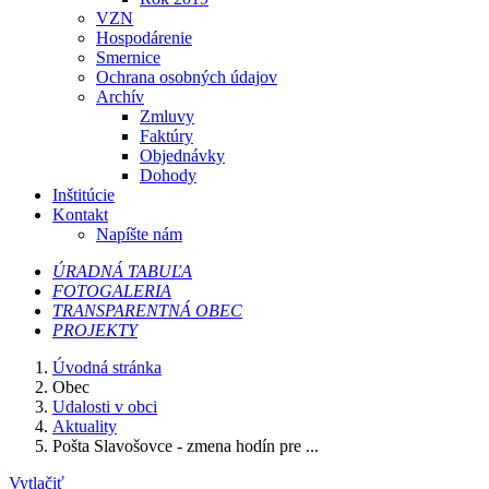
VZN
Hospodárenie
Smernice
Ochrana osobných údajov
Archív
Zmluvy
Faktúry
Objednávky
Dohody
Inštitúcie
Kontakt
Napíšte nám
ÚRADNÁ TABUĽA
FOTOGALERIA
TRANSPARENTNÁ OBEC
PROJEKTY
Úvodná stránka
Obec
Udalosti v obci
Aktuality
Pošta Slavošovce - zmena hodín pre ...
Vytlačiť