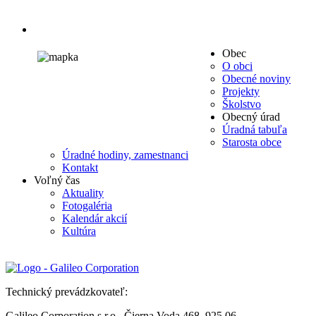
Obec
O obci
Obecné noviny
Projekty
Školstvo
Obecný úrad
Úradná tabuľa
Starosta obce
Úradné hodiny, zamestnanci
Kontakt
Voľný čas
Aktuality
Fotogaléria
Kalendár akcií
Kultúra
Technický prevádzkovateľ:
Galileo Corporation s.r.o., Čierna Voda 468, 925 06